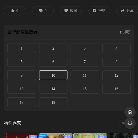
又藏着吴飞飞全家需要掩盖的秘密。真相被层层剥清的过程中，高风和吴飞飞从
对抗到联盟，不断寻找线索。 最终，尘封二十年的正义得到伸张，两个青年走出
0
0
收藏
报错
分享
各自的人生困局，找到生命的意义。
金牌影院
播放器
排序
1
2
3
4
5
6
7
8
9
10
11
12
13
14
15
16
17
18
猜你喜欢
换一换
蓝光
蓝光
蓝光
蓝