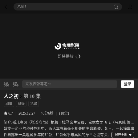
八仙！
即将播放
登录
人之初
第 10 集
剧情
悬疑
犯罪
|
2025.12.27
|
46分6秒
|
(18全)
6.7
简介:
孤儿高风（张若昀 饰）执着于找寻亲生父母，富家女吴飞飞（马思纯 饰）
斡旋于企业的种种危机中，两人本有着毫不相关的生命轨迹，某日，一起撞车事
件暴露出一具埋藏多年的尸骨，尸骨似乎与高风的身世之谜有关，